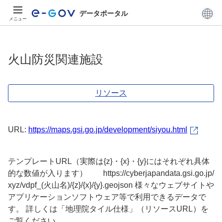
データポータル
メニュー
火山防災関連施設
リソース
URL:
https://maps.gsi.go.jp/development/siyou.html
テンプレートURL（実際は{z}・{x}・{y}にはそれぞれ具体
的な数値が入ります） https://cyberjapandata.gsi.go.jp/
xyz/vdpf_(火山名)/{z}/{x}/{y}.geojson 様々なウェブサイトや
アプリケーションソフトウェア等で利用できるデータで
す。 詳しくは「地理院タイル仕様」（リソースURL）を
ご覧ください。