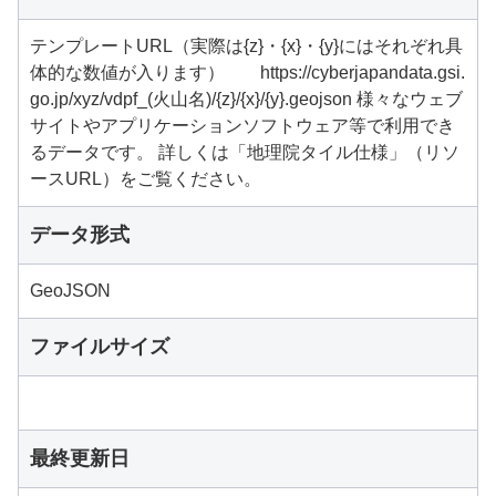
テンプレートURL（実際は{z}・{x}・{y}にはそれぞれ具
体的な数値が入ります） https://cyberjapandata.gsi.
go.jp/xyz/vdpf_(火山名)/{z}/{x}/{y}.geojson 様々なウェブ
サイトやアプリケーションソフトウェア等で利用でき
るデータです。 詳しくは「地理院タイル仕様」（リソ
ースURL）をご覧ください。
データ形式
GeoJSON
ファイルサイズ
最終更新日