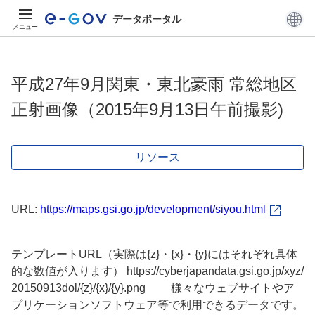
データポータル
メニュー
平成27年9月関東・東北豪雨 常総地区
正射画像（2015年9月13日午前撮影)
リソース
URL:
https://maps.gsi.go.jp/development/siyou.html
テンプレートURL（実際は{z}・{x}・{y}にはそれぞれ具体
的な数値が入ります） https://cyberjapandata.gsi.go.jp/xyz/
20150913dol/{z}/{x}/{y}.png 様々なウェブサイトやア
プリケーションソフトウェア等で利用できるデータです。