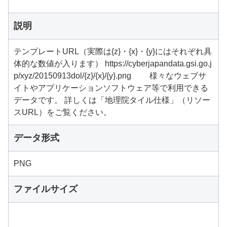
説明
テンプレートURL（実際は{z}・{x}・{y}にはそれぞれ具
体的な数値が入ります） https://cyberjapandata.gsi.go.j
p/xyz/20150913dol/{z}/{x}/{y}.png 様々なウェブサ
イトやアプリケーションソフトウェア等で利用できる
データです。 詳しくは「地理院タイル仕様」（リソー
スURL）をご覧ください。
データ形式
PNG
ファイルサイズ