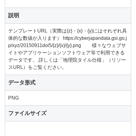
説明
テンプレートURL（実際は{z}・{x}・{y}にはそれぞれ具
体的な数値が入ります） https://cyberjapandata.gsi.go.j
p/xyz/20150911dol5/{z}/{x}/{y}.png 様々なウェブサ
イトやアプリケーションソフトウェア等で利用できる
データです。 詳しくは「地理院タイル仕様」（リソー
スURL）をご覧ください。
データ形式
PNG
ファイルサイズ