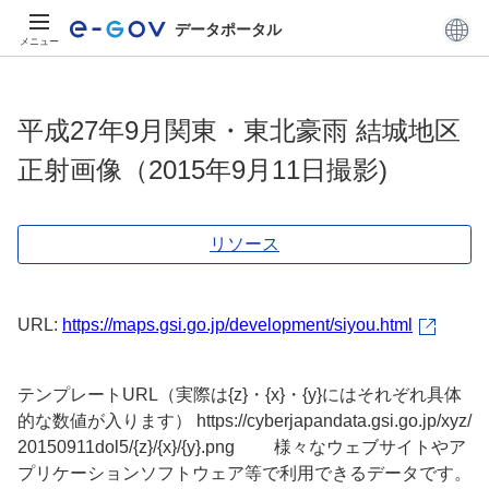
データポータル
メニュー
平成27年9月関東・東北豪雨 結城地区
正射画像（2015年9月11日撮影)
リソース
URL:
https://maps.gsi.go.jp/development/siyou.html
テンプレートURL（実際は{z}・{x}・{y}にはそれぞれ具体
的な数値が入ります） https://cyberjapandata.gsi.go.jp/xyz/
20150911dol5/{z}/{x}/{y}.png 様々なウェブサイトやア
プリケーションソフトウェア等で利用できるデータです。