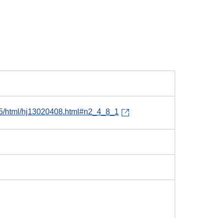
h25/html/hj13020408.html#n2_4_8_1