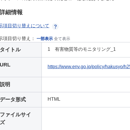
詳細情報
示項目切り替えについて
示項目切り替え：
一部表示
全て表示
タイトル
1 有害物質等のモニタリング_1
URL
https://www.env.go.jp/policy/hakusyo/
説明
データ形式
HTML
ファイルサイ
ズ