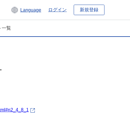
新規登録
ログイン
Language
ト一覧
1
.html#n2_4_8_1