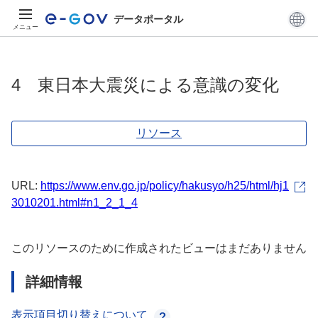
データポータル
メニュー
4 東日本大震災による意識の変化
リソース
URL:
https://www.env.go.jp/policy/hakusyo/h25/html/hj1
3010201.html#n1_2_1_4
このリソースのために作成されたビューはまだありません
詳細情報
表示項目切り替えについて