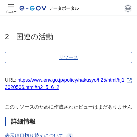
データポータル
メニュー
2 国連の活動
リソース
URL:
https://www.env.go.jp/policy/hakusyo/h25/html/hj1
3020506.html#n2_5_6_2
このリソースのために作成されたビューはまだありません
詳細情報
表示項目切り替えについて