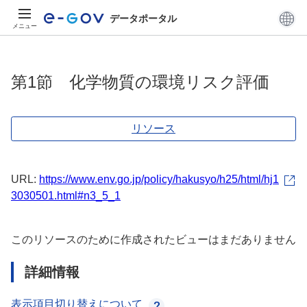
データポータル
メニュー
第1節 化学物質の環境リスク評価
リソース
URL:
https://www.env.go.jp/policy/hakusyo/h25/html/hj1
3030501.html#n3_5_1
このリソースのために作成されたビューはまだありません
詳細情報
表示項目切り替えについて