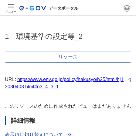
データポータル
メニュー
1 環境基準の設定等_2
リソース
URL:
https://www.env.go.jp/policy/hakusyo/h25/html/hj1
3030403.html#n3_4_3_1
このリソースのために作成されたビューはまだありません
詳細情報
表示項目切り替えについて