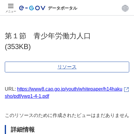
データポータル
メニュー
第１節 青少年労働力人口
(353KB)
リソース
URL:
https://www8.cao.go.jp/youth/whitepaper/h14haku
sho/pdf/ywp1-4-1.pdf
このリソースのために作成されたビューはまだありません
詳細情報