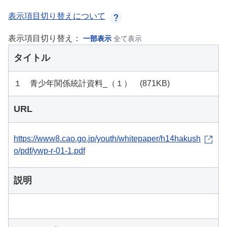
表示項目切り替えについて
表示項目切り替え：
一部表示
全て表示
タイトル
１ 青少年関係統計資料_（１） (871KB)
URL
https://www8.cao.go.jp/youth/whitepaper/h14hakush
o/pdf/ywp-r-01-1.pdf
説明