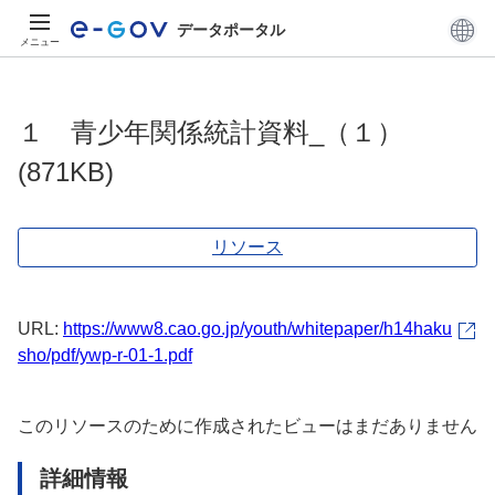
データポータル
メニュー
１ 青少年関係統計資料_（１）
(871KB)
リソース
URL:
https://www8.cao.go.jp/youth/whitepaper/h14haku
sho/pdf/ywp-r-01-1.pdf
このリソースのために作成されたビューはまだありません
詳細情報