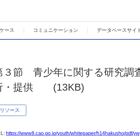
ケース
コミュニケーション
データベースサイ
第３節 青少年に関する研究調
析・提供 (13KB)
リソース
L:
https://www8.cao.go.jp/youth/whitepaper/h14hakusho/pdf/yw