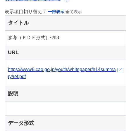
表示項目切り替え：
一部表示
全て表示
タイトル
参考（ＰＤＦ形式）</h3
URL
https://www8.cao.go.jp/youth/whitepaper/h14summa
ry/ref.pdf
説明
データ形式