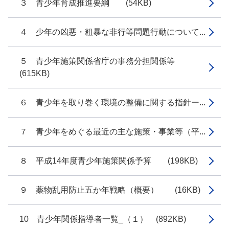
３ 青少年育成推進要綱 (54KB)
４ 少年の凶悪・粗暴な非行等問題行動について...
５ 青少年施策関係省庁の事務分担関係等
(615KB)
６ 青少年を取り巻く環境の整備に関する指針ー...
７ 青少年をめぐる最近の主な施策・事業等（平...
８ 平成14年度青少年施策関係予算 (198KB)
９ 薬物乱用防止五か年戦略（概要） (16KB)
10 青少年関係指導者一覧_（１） (892KB)