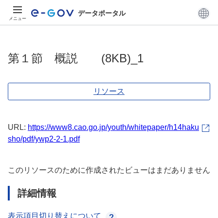
データポータル
メニュー
第１節 概説 (8KB)_1
リソース
URL:
https://www8.cao.go.jp/youth/whitepaper/h14haku
sho/pdf/ywp2-2-1.pdf
このリソースのために作成されたビューはまだありません
詳細情報
表示項目切り替えについて