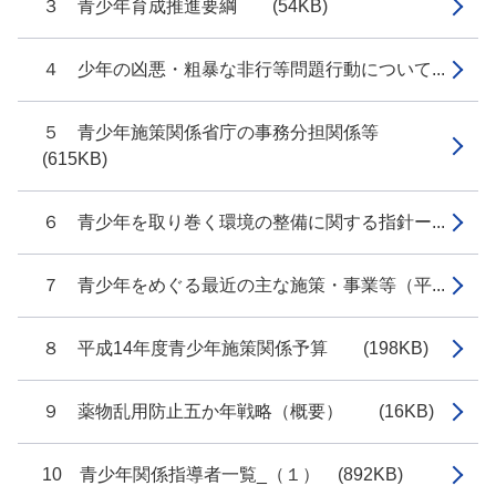
３ 青少年育成推進要綱 (54KB)
４ 少年の凶悪・粗暴な非行等問題行動について...
５ 青少年施策関係省庁の事務分担関係等
(615KB)
６ 青少年を取り巻く環境の整備に関する指針ー...
７ 青少年をめぐる最近の主な施策・事業等（平...
８ 平成14年度青少年施策関係予算 (198KB)
９ 薬物乱用防止五か年戦略（概要） (16KB)
10 青少年関係指導者一覧_（１） (892KB)