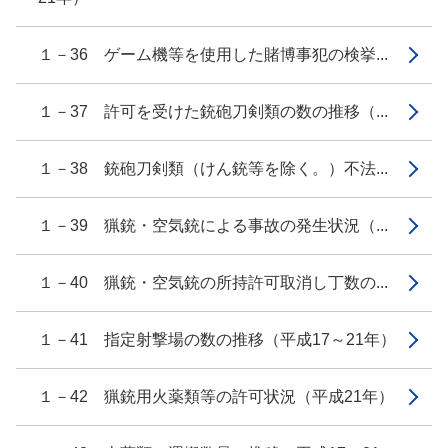
１－36 ゲーム機等を使用した賭博事犯の検挙...
１－37 許可を受けた銃砲刀剣類の数の推移（...
１－38 銃砲刀剣類（けん銃等を除く。）不法...
１－39 猟銃・空気銃による事故の発生状況（...
１－40 猟銃・空気銃の所持許可取消し丁数の...
１－41 指定射撃場の数の推移（平成17～21年）
１－42 猟銃用火薬類等の許可状況（平成21年）