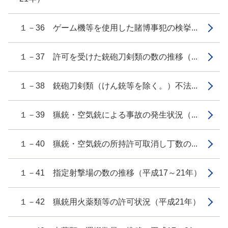
１－36 ゲーム機等を使用した賭博事犯の検挙...
１－37 許可を受けた銃砲刀剣類の数の推移（...
１－38 銃砲刀剣類（けん銃等を除く。）不法...
１－39 猟銃・空気銃による事故の発生状況（...
１－40 猟銃・空気銃の所持許可取消し丁数の...
１－41 指定射撃場の数の推移（平成17～21年）
１－42 猟銃用火薬類等の許可状況（平成21年）