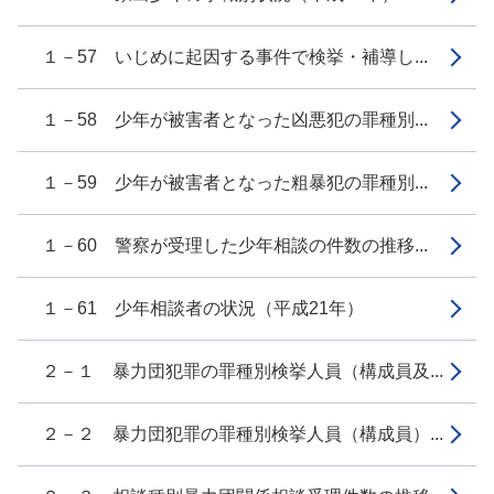
１－57 いじめに起因する事件で検挙・補導し...
１－58 少年が被害者となった凶悪犯の罪種別...
１－59 少年が被害者となった粗暴犯の罪種別...
１－60 警察が受理した少年相談の件数の推移...
１－61 少年相談者の状況（平成21年）
２－１ 暴力団犯罪の罪種別検挙人員（構成員及...
２－２ 暴力団犯罪の罪種別検挙人員（構成員）...