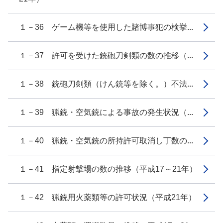
１－36 ゲーム機等を使用した賭博事犯の検挙...
１－37 許可を受けた銃砲刀剣類の数の推移（...
１－38 銃砲刀剣類（けん銃等を除く。）不法...
１－39 猟銃・空気銃による事故の発生状況（...
１－40 猟銃・空気銃の所持許可取消し丁数の...
１－41 指定射撃場の数の推移（平成17～21年）
１－42 猟銃用火薬類等の許可状況（平成21年）