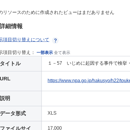
のリソースのために作成されたビューはまだありません
詳細情報
示項目切り替えについて
示項目切り替え：
一部表示
全て表示
タイトル
１－57 いじめに起因する事件で検挙・
URL
https://www.npa.go.jp/hakusyo/h22/touke
説明
データ形式
XLS
ファイルサイ
17,000