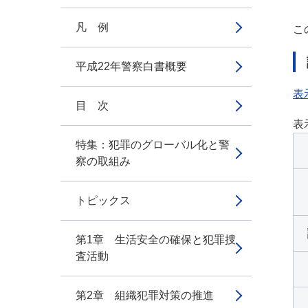
凡 例
こ
平成22年警察白書概要
表
目 次
表
特集：犯罪のグローバル化と警
察の取組み
トピックス
第1章 生活安全の確保と犯罪捜
査活動
第2章 組織犯罪対策の推進