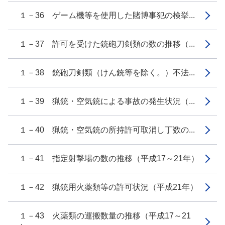
１－36 ゲーム機等を使用した賭博事犯の検挙...
１－37 許可を受けた銃砲刀剣類の数の推移（...
１－38 銃砲刀剣類（けん銃等を除く。）不法...
１－39 猟銃・空気銃による事故の発生状況（...
１－40 猟銃・空気銃の所持許可取消し丁数の...
１－41 指定射撃場の数の推移（平成17～21年）
１－42 猟銃用火薬類等の許可状況（平成21年）
１－43 火薬類の運搬数量の推移（平成17～21