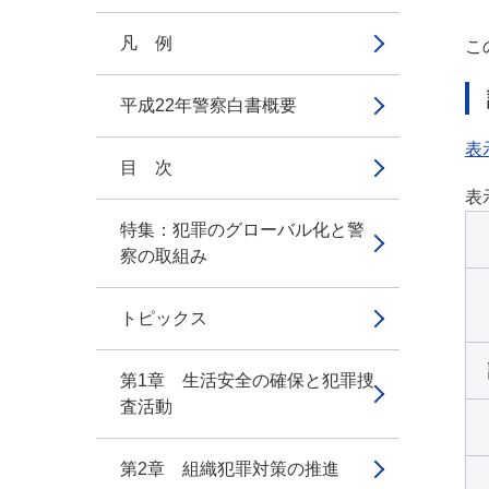
凡 例
こ
平成22年警察白書概要
表
目 次
表
特集：犯罪のグローバル化と警
察の取組み
トピックス
第1章 生活安全の確保と犯罪捜
査活動
第2章 組織犯罪対策の推進