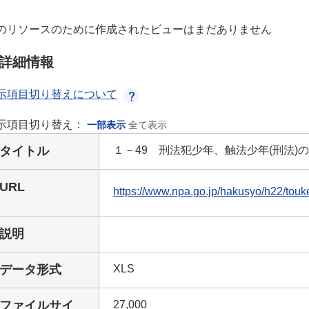
のリソースのために作成されたビューはまだありません
詳細情報
示項目切り替えについて
示項目切り替え：
一部表示
全て表示
タイトル
１－49 刑法犯少年、触法少年(刑法)の
URL
https://www.npa.go.jp/hakusyo/h22/touke
説明
データ形式
XLS
ファイルサイ
27,000