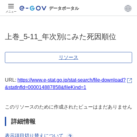
データポータル
メニュー
上巻_5-11_年次別にみた死因順位
リソース
URL:
https://www.e-stat.go.jp/stat-search/file-download?
&statInfId=000014887858&fileKind=1
このリソースのために作成されたビューはまだありません
詳細情報
表示項目切り替えについて