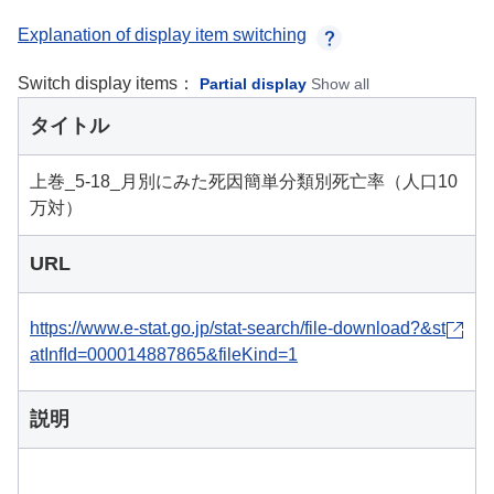
Explanation of display item switching
Switch display items：
Partial display
Show all
タイトル
上巻_5-18_月別にみた死因簡単分類別死亡率（人口10
万対）
URL
https://www.e-stat.go.jp/stat-search/file-download?&st
atInfId=000014887865&fileKind=1
説明