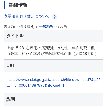
詳細情報
表示項目切り替えについて
表示項目切り替え：
一部表示
全て表示
タイトル
上巻_5-28_心疾患の病類別にみた性・年次別死亡数・
百分率・粗死亡率及び年齢調整死亡率（人口10万対）
URL
https://www.e-stat.go.jp/stat-search/file-download?&st
atInfId=000014887875&fileKind=1
説明