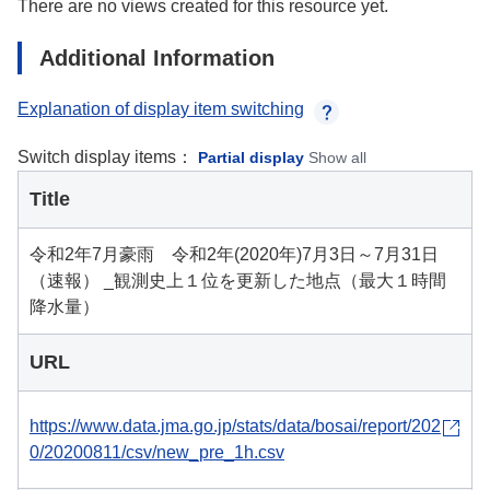
There are no views created for this resource yet.
Additional Information
Explanation of display item switching
Switch display items：
Partial display
Show all
Title
令和2年7月豪雨 令和2年(2020年)7月3日～7月31日
（速報） _観測史上１位を更新した地点（最大１時間
降水量）
URL
https://www.data.jma.go.jp/stats/data/bosai/report/202
0/20200811/csv/new_pre_1h.csv