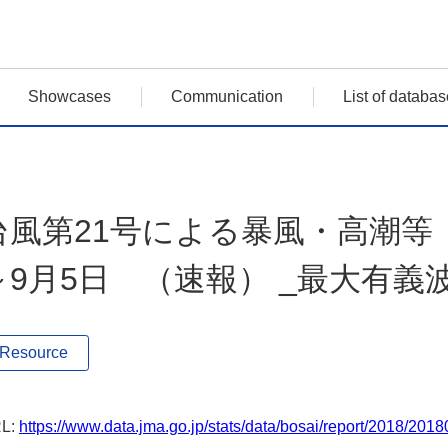
Showcases
Communication
List of databas
台風第21号による暴風・高潮等 平
～9月5日 （速報） _最大有義
Resource
L:
https://www.data.jma.go.jp/stats/data/bosai/report/2018/201