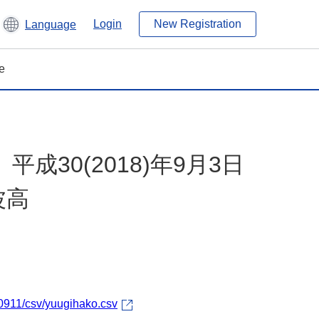
Login
New Registration
Language
e
成30(2018)年9月3日
波高
80911/csv/yuugihako.csv