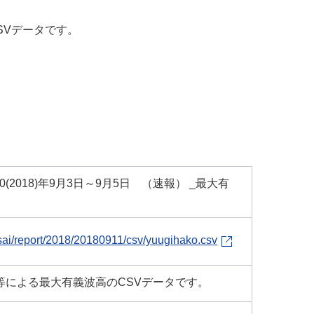
SVデータです。
2018)年9月3日～9月5日 （速報） _最大有
osai/report/2018/20180911/csv/yuugihako.csv
等による最大有義波高のCSVデータです。