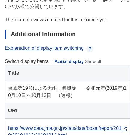
CSV形式で公開しています。
There are no views created for this resource yet.
Additional Information
Explanation of display item switching
Switch display items：
Partial display
Show all
Title
台風第19号による大雨、暴風等 令和元年(2019年)1
0月10日～10月13日 （速報）
URL
https://www.data.jma.go.jp/stats/data/bosai/report/201