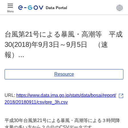
Data Portal
Menu
台風第21号による暴風・高潮等 平成
30(2018)年9月3日～9月5日 （速
報）...
Resource
URL:
https://www.data.jma.go.jp/stats/data/bosai/report/
2018/20180911/csv/pre_3h.csv
平成30年台風第21号による暴風・高潮等による３時間降
水量の多い方から２０位のCSVデータです。