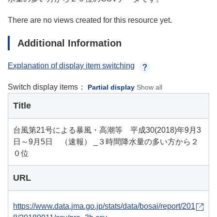
There are no views created for this resource yet.
Additional Information
Explanation of display item switching
Switch display items：
Partial display
Show all
Title
台風第21号による暴風・高潮等 平成30(2018)年9月3
日～9月5日 （速報） _３時間降水量の多い方から２
０位
URL
https://www.data.jma.go.jp/stats/data/bosai/report/201