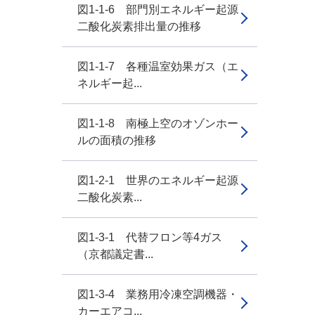
図1-1-6 部門別エネルギー起源
二酸化炭素排出量の推移
図1-1-7 各種温室効果ガス（エ
ネルギー起...
図1-1-8 南極上空のオゾンホー
ルの面積の推移
図1-2-1 世界のエネルギー起源
二酸化炭素...
図1-3-1 代替フロン等4ガス
（京都議定書...
図1-3-4 業務用冷凍空調機器・
カーエアコ...