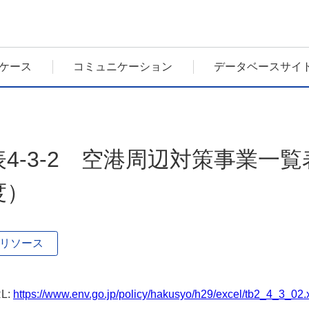
ケース
コミュニケーション
データベースサイ
表4-3-2 空港周辺対策事業一覧表
度）
リソース
L:
https://www.env.go.jp/policy/hakusyo/h29/excel/tb2_4_3_02.