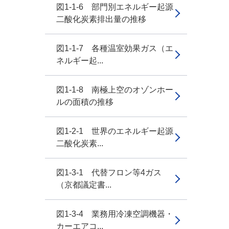
図1-1-6 部門別エネルギー起源
二酸化炭素排出量の推移
図1-1-7 各種温室効果ガス（エ
ネルギー起...
図1-1-8 南極上空のオゾンホー
ルの面積の推移
図1-2-1 世界のエネルギー起源
二酸化炭素...
図1-3-1 代替フロン等4ガス
（京都議定書...
図1-3-4 業務用冷凍空調機器・
カーエアコ...