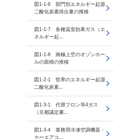
図1-1-6 部門別エネルギー起源
二酸化炭素排出量の推移
図1-1-7 各種温室効果ガス（エ
ネルギー起...
図1-1-8 南極上空のオゾンホー
ルの面積の推移
図1-2-1 世界のエネルギー起源
二酸化炭素...
図1-3-1 代替フロン等4ガス
（京都議定書...
図1-3-4 業務用冷凍空調機器・
カーエアコ...