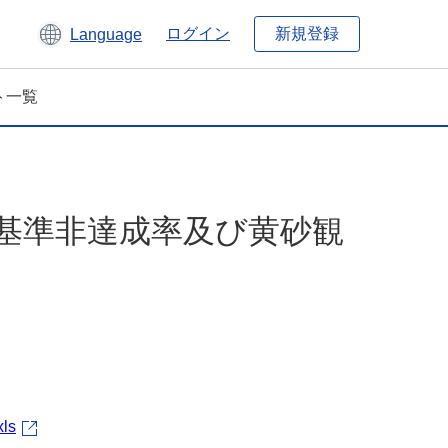
新規登録
ログイン
Language
ト一覧
境基準非達成率及び黄砂観
xls