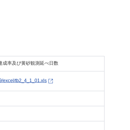
非達成率及び黄砂観測延べ日数
29/excel/tb2_4_1_01.xls