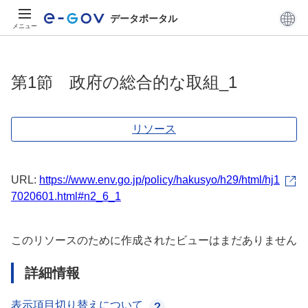
データポータル
メニュー
第1節 政府の総合的な取組_1
リソース
URL:
https://www.env.go.jp/policy/hakusyo/h29/html/hj1
7020601.html#n2_6_1
このリソースのために作成されたビューはまだありません
詳細情報
表示項目切り替えについて