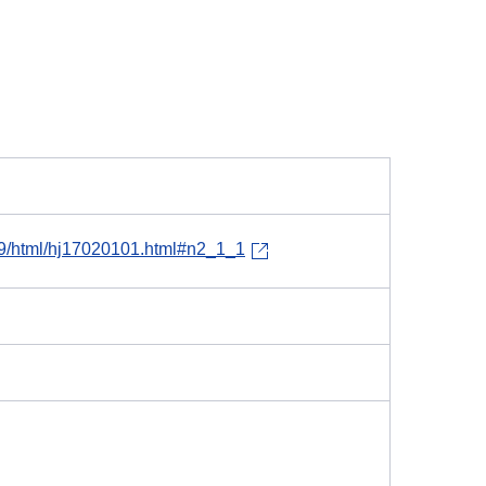
h29/html/hj17020101.html#n2_1_1