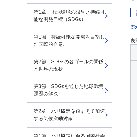
第1章 地球環境の限界と持続可
能な開発目標（SDGs）
表
第1節 持続可能な開発を目指し
表
た国際的合意...
第2節 SDGsの各ゴールの関係
と世界の現状
第3節 SDGsを通じた地球環境
課題の解決
第2章 パリ協定を踏まえて加速
する気候変動対策
第1節 パリ協定に至る国際社会