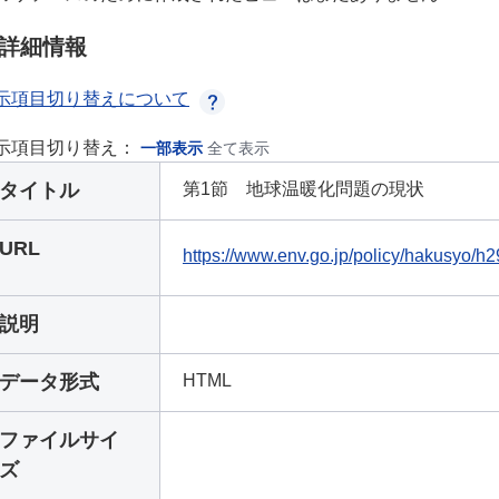
詳細情報
示項目切り替えについて
示項目切り替え：
一部表示
全て表示
タイトル
第1節 地球温暖化問題の現状
URL
https://www.env.go.jp/policy/hakusyo/
説明
データ形式
HTML
ファイルサイ
ズ