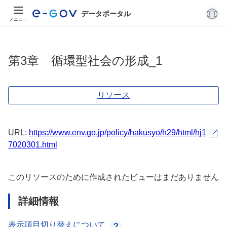
データポータル
メニュー
第3章 循環型社会の形成_1
リソース
URL:
https://www.env.go.jp/policy/hakusyo/h29/html/hj1
7020301.html
このリソースのために作成されたビューはまだありません
詳細情報
表示項目切り替えについて