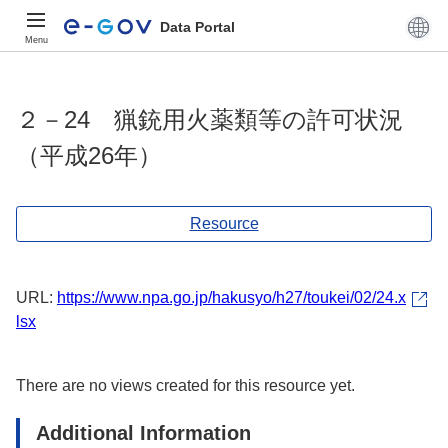
Data Portal
Menu
２－24 猟銃用火薬類等の許可状況
（平成26年）
Resource
URL:
https://www.npa.go.jp/hakusyo/h27/toukei/02/24.x
lsx
There are no views created for this resource yet.
Additional Information