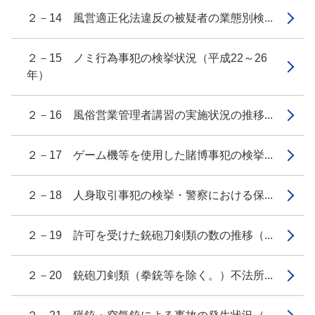
２－14 風営適正化法違反の被疑者の業態別検...
２－15 ノミ行為事犯の検挙状況（平成22～26
年）
２－16 風俗営業管理者講習の実施状況の推移...
２－17 ゲーム機等を使用した賭博事犯の検挙...
２－18 人身取引事犯の検挙・警察における保...
２－19 許可を受けた銃砲刀剣類の数の推移（...
２－20 銃砲刀剣類（拳銃等を除く。）不法所...