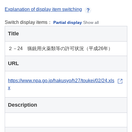
Explanation of display item switching
Switch display items：
Partial display
Show all
Title
２－24 猟銃用火薬類等の許可状況（平成26年）
URL
https://www.npa.go.jp/hakusyo/h27/toukei/02/24.xls
x
Description