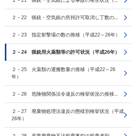
２－21 猟銃・空気銃による事故の発生状況（...
２－22 猟銃・空気銃の所持許可取消し丁数の...
２－23 指定射撃場の数の推移（平成22～26年）
２－24 猟銃用火薬類等の許可状況（平成26年）
２－25 火薬類の運搬数量の推移（平成22～26
年）
２－26 危険物関係法令違反の検挙状況の推移...
２－27 廃棄物処理法違反の態様別検挙状況（平成
26年）
２－28 産業廃棄物不法投棄事犯の投棄者別、...