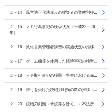
２－14 風営適正化法違反の被疑者の業態別検...
２－15 ノミ行為事犯の検挙状況（平成22～26
年）
２－16 風俗営業管理者講習の実施状況の推移...
２－17 ゲーム機等を使用した賭博事犯の検挙...
２－18 人身取引事犯の検挙・警察における保...
２－19 許可を受けた銃砲刀剣類の数の推移（...
２－20 銃砲刀剣類（拳銃等を除く。）不法所...