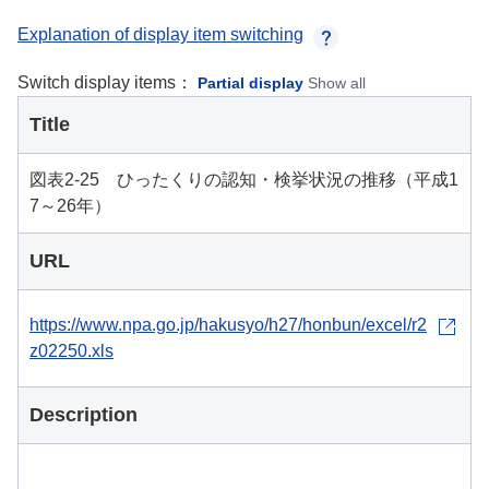
Explanation of display item switching
Switch display items：
Partial display
Show all
Title
図表2-25 ひったくりの認知・検挙状況の推移（平成1
7～26年）
URL
https://www.npa.go.jp/hakusyo/h27/honbun/excel/r2
z02250.xls
Description