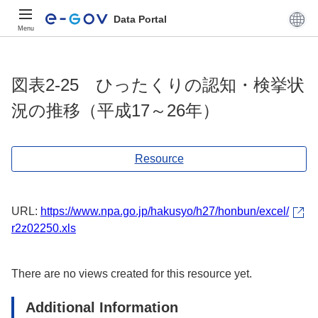
Data Portal
Menu
図表2-25 ひったくりの認知・検挙状
況の推移（平成17～26年）
Resource
URL:
https://www.npa.go.jp/hakusyo/h27/honbun/excel/
r2z02250.xls
There are no views created for this resource yet.
Additional Information