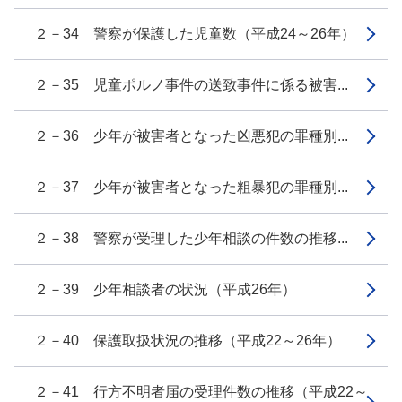
２－34 警察が保護した児童数（平成24～26年）
２－35 児童ポルノ事件の送致事件に係る被害...
２－36 少年が被害者となった凶悪犯の罪種別...
２－37 少年が被害者となった粗暴犯の罪種別...
２－38 警察が受理した少年相談の件数の推移...
２－39 少年相談者の状況（平成26年）
２－40 保護取扱状況の推移（平成22～26年）
２－41 行方不明者届の受理件数の推移（平成22～