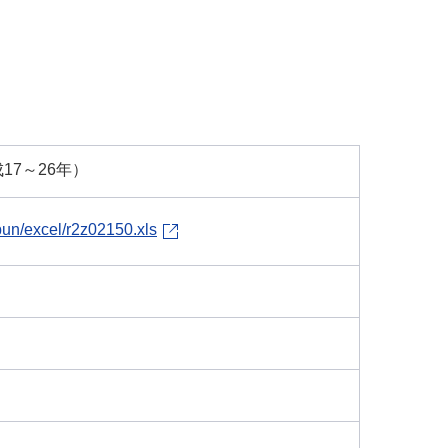
17～26年）
bun/excel/r2z02150.xls