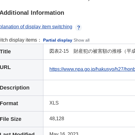
Additional Information
lanation of display item switching
itch display items：
Partial display
Show all
Title
図表2-15 財産犯の被害額の推移（平成
URL
https://www.npa.go.jp/hakusyo/h27/hon
Description
Format
XLS
File Size
48,128
Last Modified
May 16, 2023