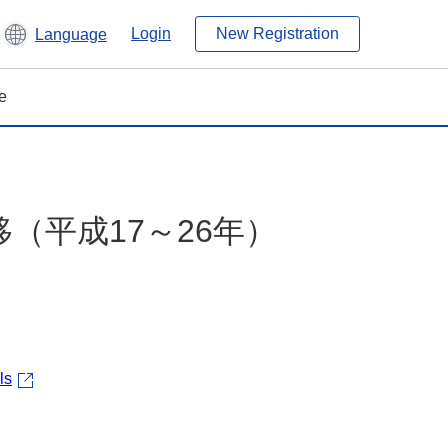
Login
New Registration
Language
e
移（平成17～26年）
ls