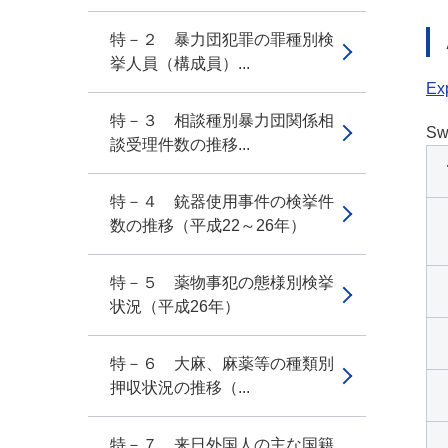
特－２ 暴力団犯罪の罪種別検
挙人員（構成員）...
Exp
特－３ 相談種別暴力団関係相
Sw
談受理件数の推移...
特－４ 銃器使用事件の検挙件
数の推移（平成22～26年）
特－５ 薬物事犯の態様別検挙
状況（平成26年）
特－６ 大麻、麻薬等の種類別
押収状況の推移（...
特－７ 来日外国人の主な国籍