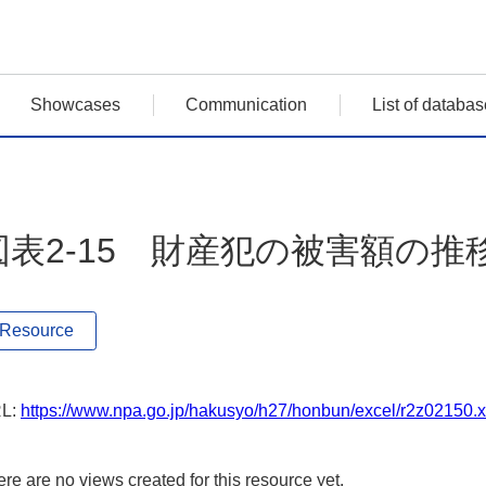
Showcases
Communication
List of databas
図表2-15 財産犯の被害額の推
Resource
L:
https://www.npa.go.jp/hakusyo/h27/honbun/excel/r2z02150.x
re are no views created for this resource yet.