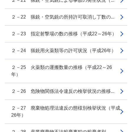
２－21 猟銃・空気銃による事故の発生状況（...
２－22 猟銃・空気銃の所持許可取消し丁数の...
２－23 指定射撃場の数の推移（平成22～26年）
２－24 猟銃用火薬類等の許可状況（平成26年）
２－25 火薬類の運搬数量の推移（平成22～26
年）
２－26 危険物関係法令違反の検挙状況の推移...
２－27 廃棄物処理法違反の態様別検挙状況（平成
26年）
２－28 産業廃棄物不法投棄事犯の投棄者別、...