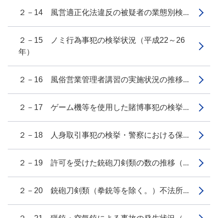
２－14 風営適正化法違反の被疑者の業態別検...
２－15 ノミ行為事犯の検挙状況（平成22～26
年）
２－16 風俗営業管理者講習の実施状況の推移...
２－17 ゲーム機等を使用した賭博事犯の検挙...
２－18 人身取引事犯の検挙・警察における保...
２－19 許可を受けた銃砲刀剣類の数の推移（...
２－20 銃砲刀剣類（拳銃等を除く。）不法所...