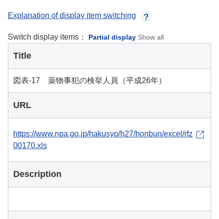
Explanation of display item switching
Switch display items：
Partial display
Show all
Title
図表-17 薬物事犯の検挙人員（平成26年）
URL
https://www.npa.go.jp/hakusyo/h27/honbun/excel/rfz
00170.xls
Description