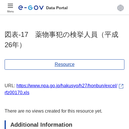
Data Portal
Menu
図表-17 薬物事犯の検挙人員（平成
26年）
Resource
URL:
https://www.npa.go.jp/hakusyo/h27/honbun/excel/
rfz00170.xls
There are no views created for this resource yet.
Additional Information