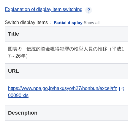
Explanation of display item switching
Switch display items：
Partial display
Show all
Title
図表-9 伝統的資金獲得犯罪の検挙人員の推移（平成1
7～26年）
URL
https://www.npa.go.jp/hakusyo/h27/honbun/excel/rfz
00090.xls
Description