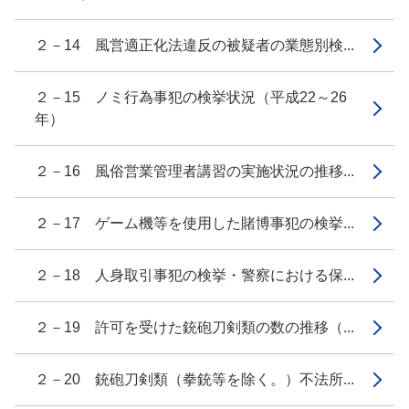
２－14 風営適正化法違反の被疑者の業態別検...
２－15 ノミ行為事犯の検挙状況（平成22～26
年）
２－16 風俗営業管理者講習の実施状況の推移...
２－17 ゲーム機等を使用した賭博事犯の検挙...
２－18 人身取引事犯の検挙・警察における保...
２－19 許可を受けた銃砲刀剣類の数の推移（...
２－20 銃砲刀剣類（拳銃等を除く。）不法所...