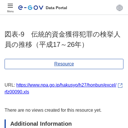
Data Portal
Menu
図表-9 伝統的資金獲得犯罪の検挙人
員の推移（平成17～26年）
Resource
URL:
https://www.npa.go.jp/hakusyo/h27/honbun/excel/
rfz00090.xls
There are no views created for this resource yet.
Additional Information