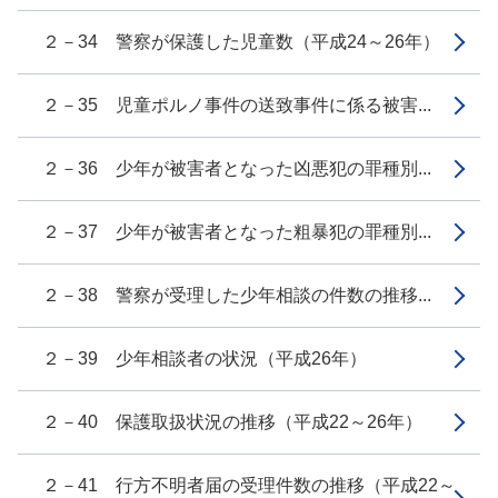
２－34 警察が保護した児童数（平成24～26年）
２－35 児童ポルノ事件の送致事件に係る被害...
２－36 少年が被害者となった凶悪犯の罪種別...
２－37 少年が被害者となった粗暴犯の罪種別...
２－38 警察が受理した少年相談の件数の推移...
２－39 少年相談者の状況（平成26年）
２－40 保護取扱状況の推移（平成22～26年）
２－41 行方不明者届の受理件数の推移（平成22～