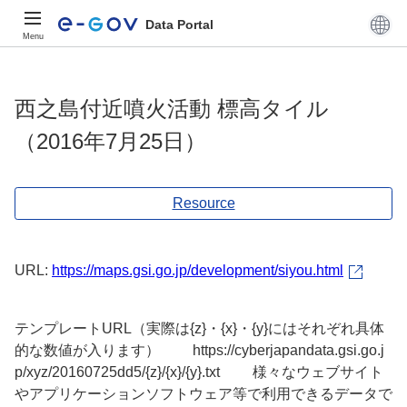
Data Portal
Menu
西之島付近噴火活動 標高タイル
（2016年7月25日）
Resource
URL:
https://maps.gsi.go.jp/development/siyou.html
テンプレートURL（実際は{z}・{x}・{y}にはそれぞれ具体
的な数値が入ります） https://cyberjapandata.gsi.go.j
p/xyz/20160725dd5/{z}/{x}/{y}.txt 様々なウェブサイト
やアプリケーションソフトウェア等で利用できるデータで