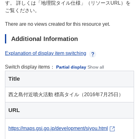
す。 詳しくは「地理院タイル仕様」（リソースURL）を
ご覧ください。
There are no views created for this resource yet.
Additional Information
Explanation of display item switching
Switch display items：
Partial display
Show all
Title
西之島付近噴火活動 標高タイル（2016年7月25日）
URL
https://maps.gsi.go.jp/development/siyou.html