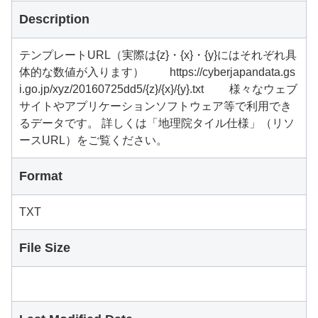
Description
テンプレートURL（実際は{z}・{x}・{y}にはそれぞれ具
体的な数値が入ります） https://cyberjapandata.gs
i.go.jp/xyz/20160725dd5/{z}/{x}/{y}.txt 様々なウェブ
サイトやアプリケーションソフトウェア等で利用でき
るデータです。 詳しくは「地理院タイル仕様」（リソ
ースURL）をご覧ください。
Format
TXT
File Size