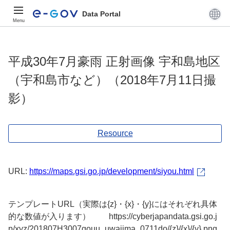
Data Portal
Menu
平成30年7月豪雨 正射画像 宇和島地区
（宇和島市など）（2018年7月11日撮
影）
Resource
URL:
https://maps.gsi.go.jp/development/siyou.html
テンプレートURL（実際は{z}・{x}・{y}にはそれぞれ具体
的な数値が入ります） https://cyberjapandata.gsi.go.j
p/xyz/201807H3007gouu_uwajima_0711do/{z}/{x}/{y}.png