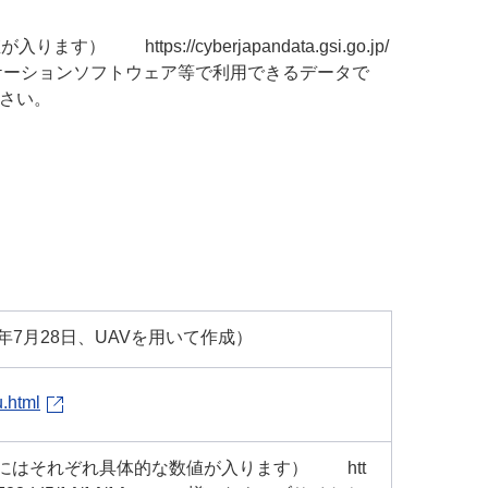
https://cyberjapandata.gsi.go.jp/
サイトやアプリケーションソフトウェア等で利用できるデータで
ださい。
年7月28日、UAVを用いて作成）
u.html
{y}にはそれぞれ具体的な数値が入ります） htt