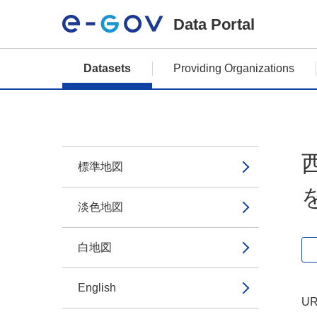
Data Portal
Datasets
Providing Organizations
標準地図
淡色地図
白地図
English
UR