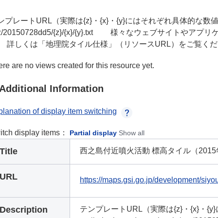
プレートURL（実際は{z}・{x}・{y}にはそれぞれ具体的な数値が入ります） 
yz/20150728dd5/{z}/{x}/{y}.txt 様々なウェブ
。 詳しくは「地理院タイル仕様」（リソースURL）をご覧く
re are no views created for this resource yet.
Additional Information
lanation of display item switching
itch display items：
Partial display
Show all
Title
西之島付近噴火活動 標高タイル（2015
URL
https://maps.gsi.go.jp/development/siyo
Description
テンプレートURL（実際は{z}・{x}・