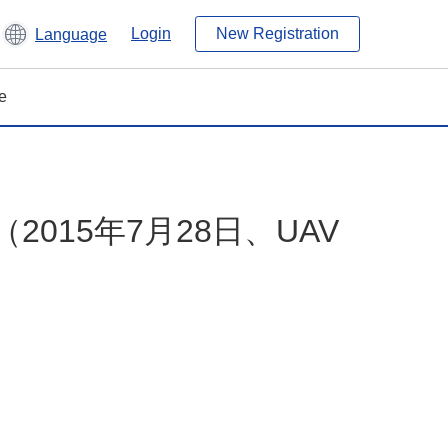
Login
New Registration
Language
e
015年7月28日、UAV