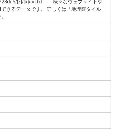
/20150728dd5/{z}/{x}/{y}.txt 様々なウェブサイトや
できるデータです。 詳しくは「地理院タイル
い。