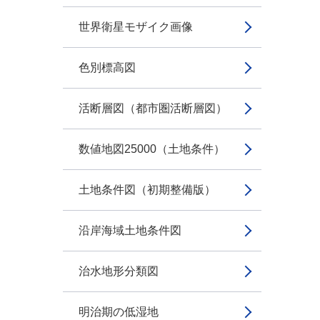
世界衛星モザイク画像
色別標高図
活断層図（都市圏活断層図）
数値地図25000（土地条件）
土地条件図（初期整備版）
沿岸海域土地条件図
治水地形分類図
明治期の低湿地