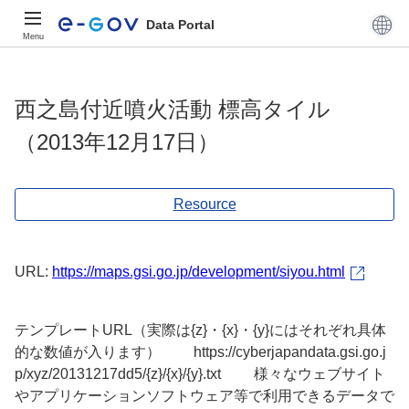
Data Portal
Menu
西之島付近噴火活動 標高タイル
（2013年12月17日）
Resource
URL:
https://maps.gsi.go.jp/development/siyou.html
テンプレートURL（実際は{z}・{x}・{y}にはそれぞれ具体
的な数値が入ります） https://cyberjapandata.gsi.go.j
p/xyz/20131217dd5/{z}/{x}/{y}.txt 様々なウェブサイト
やアプリケーションソフトウェア等で利用できるデータで