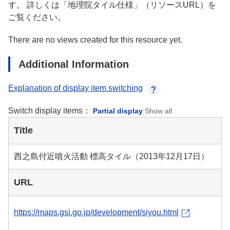
す。 詳しくは「地理院タイル仕様」（リソースURL）を
ご覧ください。
There are no views created for this resource yet.
Additional Information
Explanation of display item switching
Switch display items：
Partial display
Show all
Title
西之島付近噴火活動 標高タイル（2013年12月17日）
URL
https://maps.gsi.go.jp/development/siyou.html