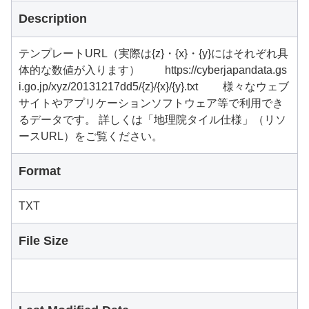
Description
テンプレートURL（実際は{z}・{x}・{y}にはそれぞれ具
体的な数値が入ります） https://cyberjapandata.gs
i.go.jp/xyz/20131217dd5/{z}/{x}/{y}.txt 様々なウェブ
サイトやアプリケーションソフトウェア等で利用でき
るデータです。 詳しくは「地理院タイル仕様」（リソ
ースURL）をご覧ください。
Format
TXT
File Size