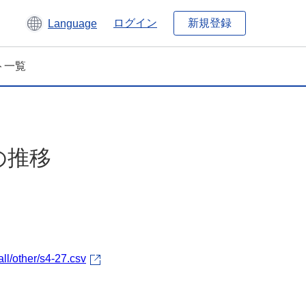
新規登録
ログイン
Language
ト一覧
の推移
ll/other/s4-27.csv