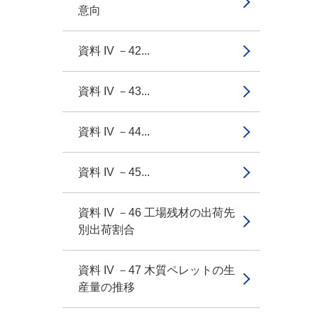
意向
資料 IV －42...
資料 IV －43...
資料 IV －44...
資料 IV －45...
資料 IV －46 工場残材の出荷先
別出荷割合
資料 IV －47 木質ペレットの生
産量の推移