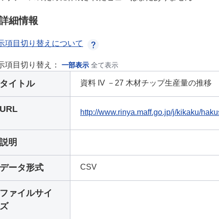
詳細情報
示項目切り替えについて
示項目切り替え：
一部表示
全て表示
タイトル
資料 IV －27 木材チップ生産量の推移
URL
http://www.rinya.maff.go.jp/j/kikaku/ha
説明
データ形式
CSV
ファイルサイ
ズ