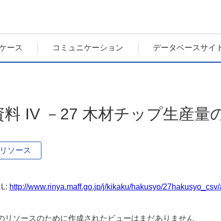
ケース
コミュニケーション
データベースサイ
資料 IV －27 木材チップ生産量
リソース
L:
http://www.rinya.maff.go.jp/j/kikaku/hakusyo/27hakusyo_csv/a
のリソースのために作成されたビューはまだありません