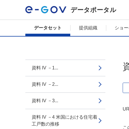
データポータル
データセット
提供組織
ショー
資料 IV －1...
資料 IV －2...
資料 IV －3...
UR
資料 IV －4 米国における住宅着
工戸数の推移
こ