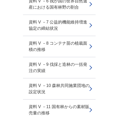
資料 V －6 我が国の世界自然遺
産における国有林野の割合
資料 V －7 公益的機能維持増進
協定の締結状況
資料 V －8 コンテナ苗の植栽面
積の推移
資料 V －9 伐採と造林の一括発
注の実績
資料 V －10 森林共同施業団地の
設定状況
資料 V －11 国有林からの素材販
売量の推移