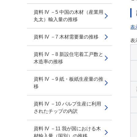
資料 IV －5 中国の木材（産業用
丸太）輸入量の推移
表
資料 IV －7 木材需要量の推移
表
資料 IV －8 新設住宅着工戸数と
木造率の推移
資料 IV －9 紙・板紙生産量の推
移
資料 IV －10 パルプ生産に利用
されたチップの内訳
資料 IV －11 我が国における木
材輸入量（国別）の推移