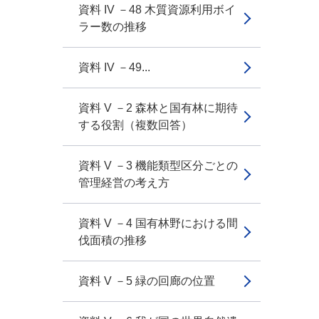
資料 IV －48 木質資源利用ボイ
ラー数の推移
資料 IV －49...
資料 V －2 森林と国有林に期待
する役割（複数回答）
資料 V －3 機能類型区分ごとの
管理経営の考え方
資料 V －4 国有林野における間
伐面積の推移
資料 V －5 緑の回廊の位置