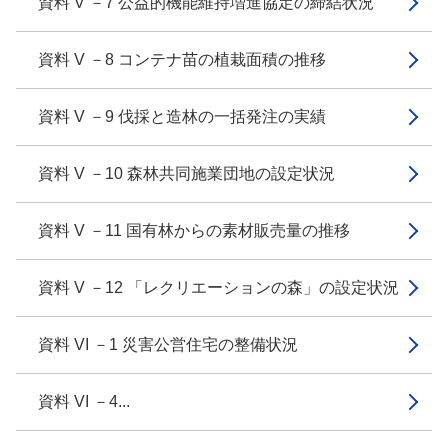
資料 V －7 公益的機能維持増進協定の締結状況
資料 V －8 コンテナ苗の植栽面積の推移
資料 V －9 伐採と造林の一括発注の実績
資料 V －10 森林共同施業団地の設定状況
資料 V －11 国有林からの素材販売量の推移
資料 V －12 「レクリエーションの森」の設定状況
資料 VI －1 災害公営住宅の整備状況
資料 VI －4...