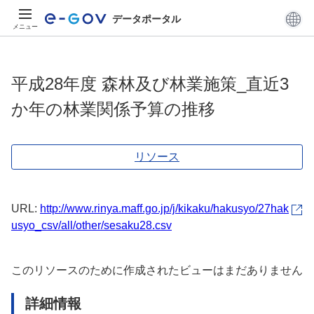
データポータル
メニュー
平成28年度 森林及び林業施策_直近3
か年の林業関係予算の推移
リソース
URL:
http://www.rinya.maff.go.jp/j/kikaku/hakusyo/27hak
usyo_csv/all/other/sesaku28.csv
このリソースのために作成されたビューはまだありません
詳細情報