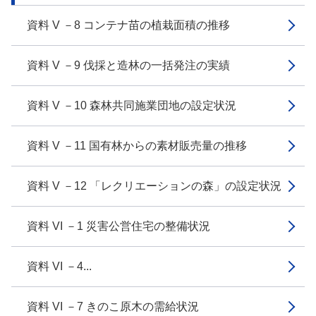
資料 V －8 コンテナ苗の植栽面積の推移
資料 V －9 伐採と造林の一括発注の実績
資料 V －10 森林共同施業団地の設定状況
資料 V －11 国有林からの素材販売量の推移
資料 V －12 「レクリエーションの森」の設定状況
資料 VI －1 災害公営住宅の整備状況
資料 VI －4...
資料 VI －7 きのこ原木の需給状況