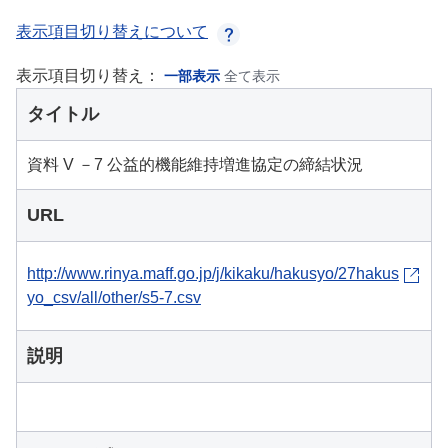
表示項目切り替えについて
表示項目切り替え：
一部表示
全て表示
タイトル
資料 V －7 公益的機能維持増進協定の締結状況
URL
http://www.rinya.maff.go.jp/j/kikaku/hakusyo/27hakus
yo_csv/all/other/s5-7.csv
説明