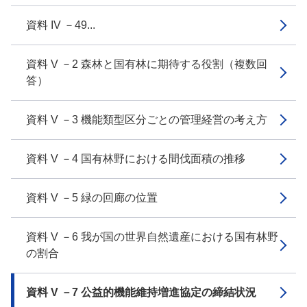
資料 IV －49...
資料 V －2 森林と国有林に期待する役割（複数回
答）
資料 V －3 機能類型区分ごとの管理経営の考え方
資料 V －4 国有林野における間伐面積の推移
資料 V －5 緑の回廊の位置
資料 V －6 我が国の世界自然遺産における国有林野
の割合
資料 V －7 公益的機能維持増進協定の締結状況