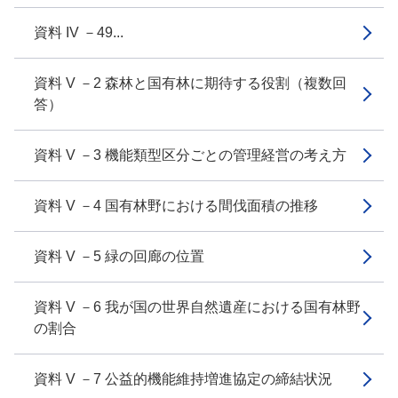
資料 IV －49...
資料 V －2 森林と国有林に期待する役割（複数回
答）
資料 V －3 機能類型区分ごとの管理経営の考え方
資料 V －4 国有林野における間伐面積の推移
資料 V －5 緑の回廊の位置
資料 V －6 我が国の世界自然遺産における国有林野
の割合
資料 V －7 公益的機能維持増進協定の締結状況