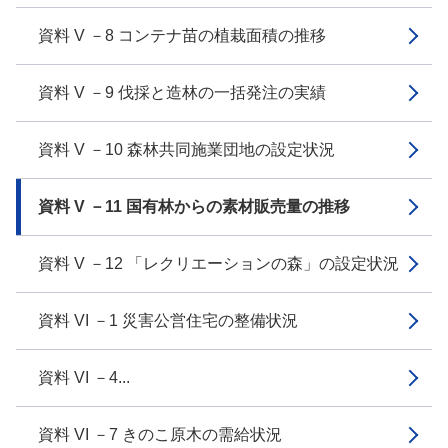
資料 V －8 コンテナ苗の植栽面積の推移
資料 V －9 伐採と造林の一括発注の実績
資料 V －10 森林共同施業団地の設定状況
資料 V －11 国有林からの素材販売量の推移
資料 V －12 「レクリエーションの森」の設定状況
資料 VI －1 災害公営住宅の整備状況
資料 VI －4...
資料 VI －7 きのこ原木の需給状況