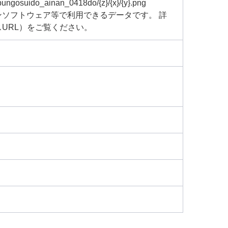
19bungosuido_ainan_0418do/{z}/{x}/{y}.png
ソフトウェア等で利用できるデータです。 詳
URL）をご覧ください。