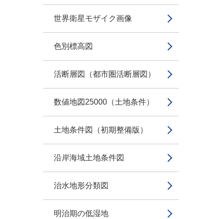
世界衛星モザイク画像
色別標高図
活断層図（都市圏活断層図）
数値地図25000（土地条件）
土地条件図（初期整備版）
沿岸海域土地条件図
治水地形分類図
明治期の低湿地