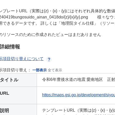
プレートURL（実際は{z}・{x}・{y}にはそれぞれ具体的な数値が入ります） ht
0240419bungosuido_ainan_0418do/{z}/{x}/{y
用できるデータです。 詳しくは「地理院タイル仕様」（リソー
のリソースのために作成されたビューはまだありません
詳細情報
示項目切り替えについて
示項目切り替え：
一部表示
全て表示
タイトル
令和6年豊後水道の地震 愛南地区 正射画
URL
https://maps.gsi.go.jp/development/siyo
説明
テンプレートURL（実際は{z}・{x}・{y