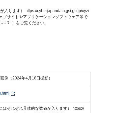
tps://cyberjapandata.gsi.go.jp/xyz/
}.png 様々なウェブサイトやアプリケーションソフトウェア等で
スURL）をご覧ください。
像（2024年4月18日撮影）
u.html
}にはそれぞれ具体的な数値が入ります） https://