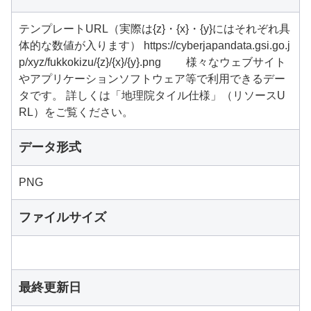
テンプレートURL（実際は{z}・{x}・{y}にはそれぞれ具
体的な数値が入ります） https://cyberjapandata.gsi.go.j
p/xyz/fukkokizu/{z}/{x}/{y}.png 様々なウェブサイト
やアプリケーションソフトウェア等で利用できるデー
タです。 詳しくは「地理院タイル仕様」（リソースU
RL）をご覧ください。
データ形式
PNG
ファイルサイズ
最終更新日