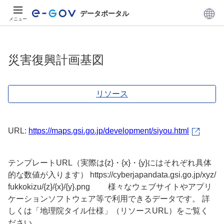
データポータル
メニュー
災害復興計画基図
リソース
URL:
https://maps.gsi.go.jp/development/siyou.html
テンプレートURL（実際は{z}・{x}・{y}にはそれぞれ具体
的な数値が入ります） https://cyberjapandata.gsi.go.jp/xyz/
fukkokizu/{z}/{x}/{y}.png 様々なウェブサイトやアプリ
ケーションソフトウェア等で利用できるデータです。 詳
しくは「地理院タイル仕様」（リソースURL）をご覧く
ださい。