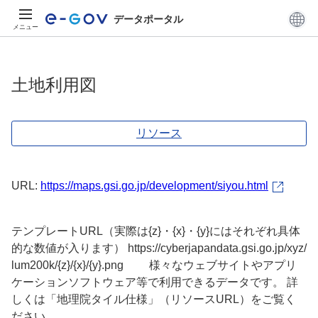
データポータル
メニュー
土地利用図
リソース
URL:
https://maps.gsi.go.jp/development/siyou.html
テンプレートURL（実際は{z}・{x}・{y}にはそれぞれ具体
的な数値が入ります） https://cyberjapandata.gsi.go.jp/xyz/
lum200k/{z}/{x}/{y}.png 様々なウェブサイトやアプリ
ケーションソフトウェア等で利用できるデータです。 詳
しくは「地理院タイル仕様」（リソースURL）をご覧く
ださい。