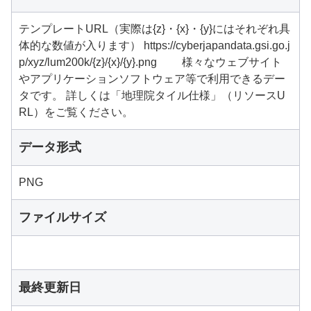
テンプレートURL（実際は{z}・{x}・{y}にはそれぞれ具
体的な数値が入ります） https://cyberjapandata.gsi.go.j
p/xyz/lum200k/{z}/{x}/{y}.png 様々なウェブサイト
やアプリケーションソフトウェア等で利用できるデー
タです。 詳しくは「地理院タイル仕様」（リソースU
RL）をご覧ください。
データ形式
PNG
ファイルサイズ
最終更新日