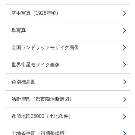
空中写真（1928年頃）
単写真
全国ランドサットモザイク画像
世界衛星モザイク画像
色別標高図
活断層図（都市圏活断層図）
数値地図25000（土地条件）
土地条件図（初期整備版）