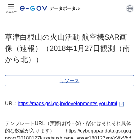
データポータル
メニュー
草津白根山の火山活動 航空機SAR画
像（速報）（2018年1月27日観測（南
から北））
リソース
URL:
https://maps.gsi.go.jp/development/siyou.html
テンプレートURL（実際は{z}・{x}・{y}にはそれぞれ具体
的な数値が入ります） https://cyberjapandata.gsi.go.j
p/xyz/20180127kusatsushirane_apsar180127sn/{z}/{x}/{y}.