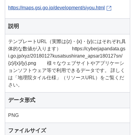
https://maps.gsi.go.jp/development/siyou.html
説明
テンプレートURL（実際は{z}・{x}・{y}にはそれぞれ具
体的な数値が入ります） https://cyberjapandata.gs
i.go.jp/xyz/20180127kusatsushirane_apsar180127sn/
{z}/{x}/{y}.png 様々なウェブサイトやアプリケーシ
ョンソフトウェア等で利用できるデータです。 詳しく
は「地理院タイル仕様」（リソースURL）をご覧くだ
さい。
データ形式
PNG
ファイルサイズ