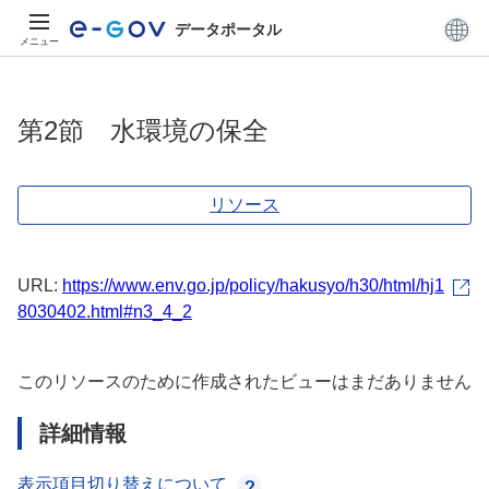
データポータル
メニュー
第2節 水環境の保全
リソース
URL:
https://www.env.go.jp/policy/hakusyo/h30/html/hj1
8030402.html#n3_4_2
このリソースのために作成されたビューはまだありません
詳細情報
表示項目切り替えについて